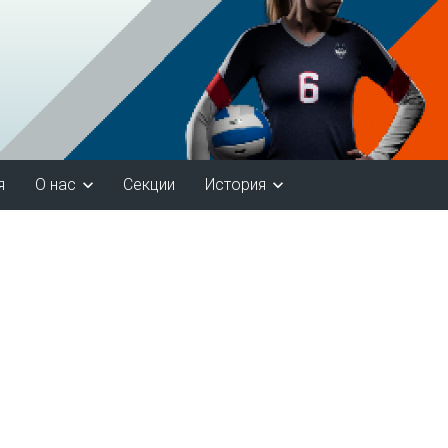
я
О нас
Секции
История