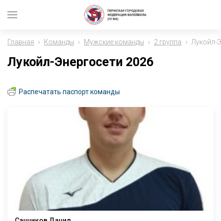
Главная
›
Команды
›
Мужские команды
›
2 группа
›
Лукойл-Э
Лукойл-Энергосети 2026
Распечатать паспорт команды
Санников Данил